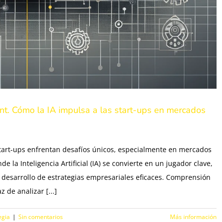
t. Cómo la IA impulsa a las start-ups en mercados
tart-ups enfrentan desafíos únicos, especialmente en mercados
 la Inteligencia Artificial (IA) se convierte en un jugador clave,
 desarrollo de estrategias empresariales eficaces. Comprensión
 de analizar [...]
egia
|
Sin comentarios
Más información